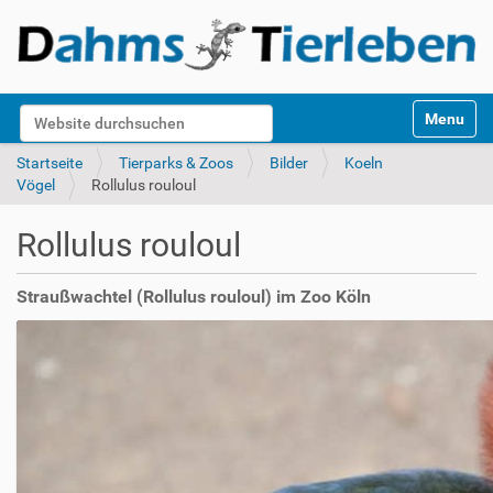
S
Website durchsuchen
Toggle na
e
k
Erweiterte Suche…
Startseite
Tierparks & Zoos
Bilder
Koeln
t
Vögel
Rollulus rouloul
i
o
Rollulus rouloul
n
e
n
Straußwachtel (Rollulus rouloul) im Zoo Köln