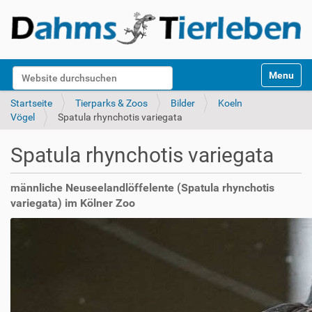
S
Website durchsuchen
Toggle na
e
k
Erweiterte Suche…
Startseite
Tierparks & Zoos
Bilder
Koeln
t
Vögel
Spatula rhynchotis variegata
i
o
Spatula rhynchotis variegata
n
e
n
männliche Neuseelandlöffelente (Spatula rhynchotis
variegata) im Kölner Zoo