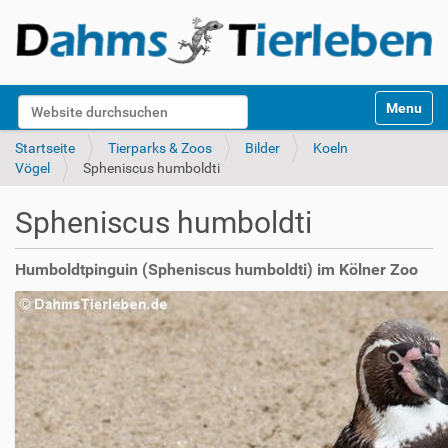
S
Website durchsuchen
Toggle na
e
k
Erweiterte Suche…
Startseite
Tierparks & Zoos
Bilder
Koeln
t
Vögel
Spheniscus humboldti
i
o
Spheniscus humboldti
n
e
n
Humboldtpinguin (Spheniscus humboldti) im Kölner Zoo