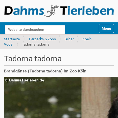
S
Website durchsuchen
Toggle na
e
k
Erweiterte Suche…
Startseite
Tierparks & Zoos
Bilder
Koeln
t
Vögel
Tadorna tadorna
i
o
Tadorna tadorna
n
e
n
Brandgänse (Tadorna tadorna) im Zoo Köln