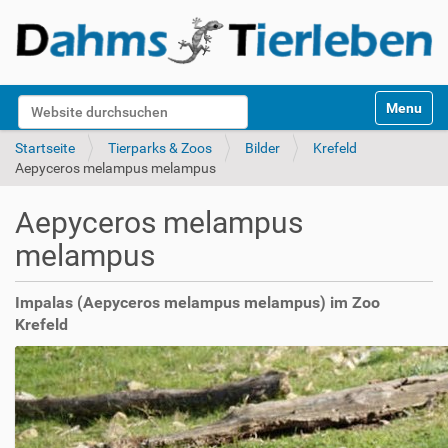
S
Website durchsuchen
Toggle na
e
k
Erweiterte Suche…
Startseite
Tierparks & Zoos
Bilder
Krefeld
t
Aepyceros melampus melampus
i
o
Aepyceros melampus
n
e
melampus
n
Impalas (Aepyceros melampus melampus) im Zoo
Krefeld