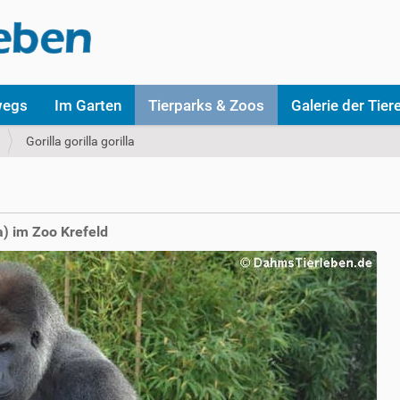
wegs
Im Garten
Tierparks & Zoos
Galerie der Tier
Gorilla gorilla gorilla
la) im Zoo Krefeld