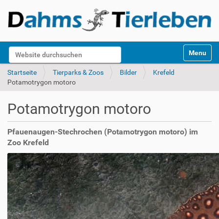
S
Website durchsuchen
Toggle na
e
k
Erweiterte Suche…
Startseite
Tierparks & Zoos
Bilder
Krefeld
t
Potamotrygon motoro
i
o
Potamotrygon motoro
n
e
n
Pfauenaugen-Stechrochen (Potamotrygon motoro) im
Zoo Krefeld