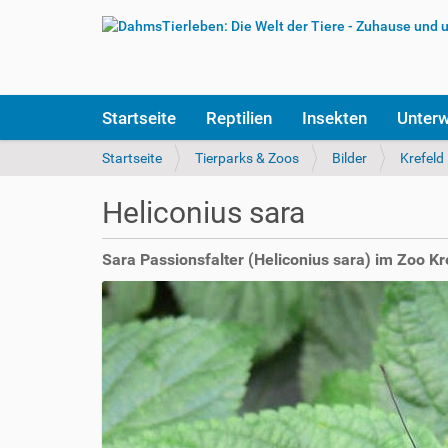
S
Startseite
Reptilien
Insekten
Unter
e
k
S
Startseite
Tierparks & Zoos
Bilder
Krefeld
t
i
i
e
Heliconius sara
o
s
n
i
e
n
Sara Passionsfalter (Heliconius sara) im Zoo Kr
n
d
h
i
e
r
: