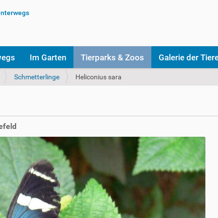
wegs
Im Garten
Tierparks & Zoos
Galerie der Tier
Schmetterlinge
Heliconius sara
efeld