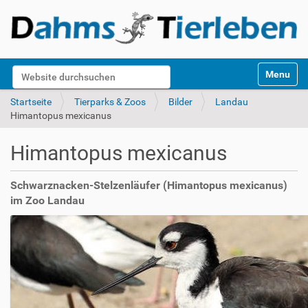
S
Website durchsuchen
Toggle na
e
k
Erweiterte Suche…
Startseite
Tierparks & Zoos
Bilder
Landau
t
Himantopus mexicanus
i
o
Himantopus mexicanus
n
e
n
Schwarznacken-Stelzenläufer (Himantopus mexicanus)
im Zoo Landau