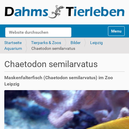
S
Website durchsuchen
Toggle na
e
k
Erweiterte Suche…
Startseite
Tierparks & Zoos
Bilder
Leipzig
t
Aquarium
Chaetodon semilarvatus
i
o
Chaetodon semilarvatus
n
e
n
Maskenfalterfisch (Chaetodon semilarvatus) im Zoo
Leipzig