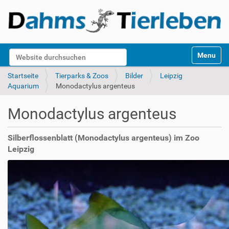
S
Website durchsuchen
Toggle na
e
k
Erweiterte Suche…
Startseite
Tierparks & Zoos
Bilder
Leipzig
t
Aquarium
Monodactylus argenteus
i
o
Monodactylus argenteus
n
e
n
Silberflossenblatt (Monodactylus argenteus) im Zoo
Leipzig