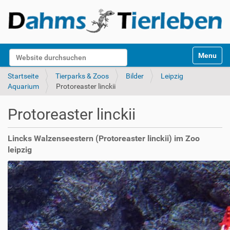
S
Website durchsuchen
Toggle na
e
k
Erweiterte Suche…
Startseite
Tierparks & Zoos
Bilder
Leipzig
t
Aquarium
Protoreaster linckii
i
o
Protoreaster linckii
n
e
n
Lincks Walzenseestern (Protoreaster linckii) im Zoo
leipzig