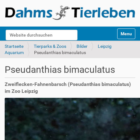
S
Website durchsuchen
Toggle na
e
k
Erweiterte Suche…
Startseite
Tierparks & Zoos
Bilder
Leipzig
t
Aquarium
Pseudanthias bimaculatus
i
o
Pseudanthias bimaculatus
n
e
n
Zweiflecken-Fahnenbarsch (Pseudanthias bimaculatus)
im Zoo Leipzig