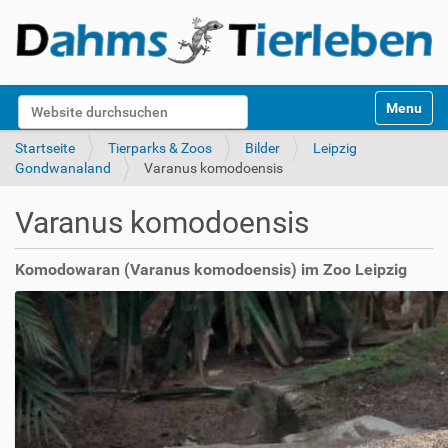
S
Website durchsuchen
Toggle na
e
k
Erweiterte Suche…
Startseite
Tierparks & Zoos
Bilder
Leipzig
t
Gondwanaland
Varanus komodoensis
i
o
Varanus komodoensis
n
e
n
Komodowaran (Varanus komodoensis) im Zoo Leipzig