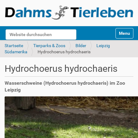
S
Website durchsuchen
Toggle na
e
k
Erweiterte Suche…
Startseite
Tierparks & Zoos
Bilder
Leipzig
t
Südamerika
Hydrochoerus hydrochaeris
i
o
Hydrochoerus hydrochaeris
n
e
n
Wasserschweine (Hydrochoerus hydrochaeris) im Zoo
Leipzig