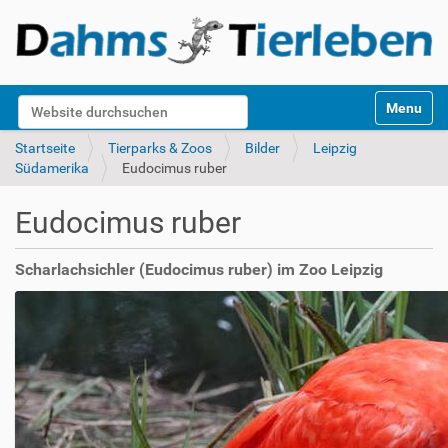
S
Website durchsuchen
Toggle na
e
k
Erweiterte Suche…
Startseite
Tierparks & Zoos
Bilder
Leipzig
t
Südamerika
Eudocimus ruber
i
o
Eudocimus ruber
n
e
n
Scharlachsichler (Eudocimus ruber) im Zoo Leipzig