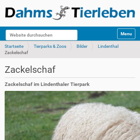
S
Website durchsuchen
Toggle na
e
k
Erweiterte Suche…
Startseite
Tierparks & Zoos
Bilder
Lindenthal
t
Zackelschaf
i
o
Zackelschaf
n
e
n
Zackelschaf im Lindenthaler Tierpark