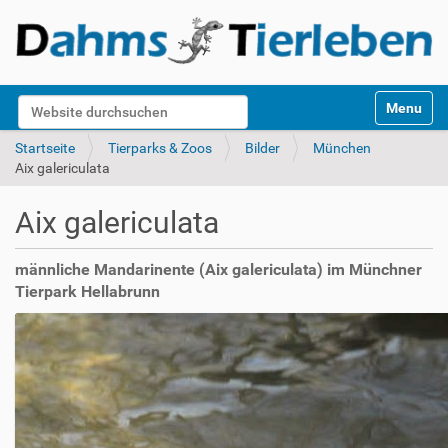
S
Website durchsuchen
Toggle na
e
k
Erweiterte Suche…
Startseite
Tierparks & Zoos
Bilder
München
t
Aix galericulata
i
o
Aix galericulata
n
e
n
männliche Mandarinente (Aix galericulata) im Münchner
Tierpark Hellabrunn