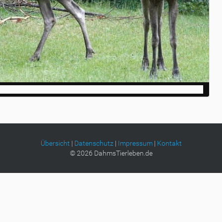
Übersicht
|
Datenschutz
|
Impressum
|
Kontakt
©
2026
DahmsTierleben.de