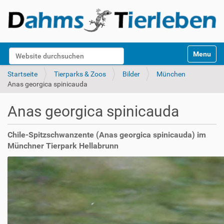
S
Website durchsuchen
Toggle na
e
k
Erweiterte Suche…
Startseite
Tierparks & Zoos
Bilder
München
t
Anas georgica spinicauda
i
o
Anas georgica spinicauda
n
e
n
Chile-Spitzschwanzente (Anas georgica spinicauda) im
Münchner Tierpark Hellabrunn