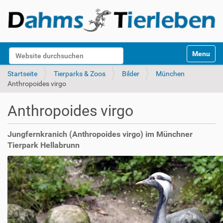
S
Website durchsuchen
Toggle na
e
k
Erweiterte Suche…
Startseite
Tierparks & Zoos
Bilder
München
t
Anthropoides virgo
i
o
Anthropoides virgo
n
e
n
Jungfernkranich (Anthropoides virgo) im Münchner
Tierpark Hellabrunn