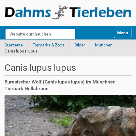
S
Website durchsuchen
Toggle na
e
k
Erweiterte Suche…
Startseite
Tierparks & Zoos
Bilder
München
t
Canis lupus lupus
i
o
Canis lupus lupus
n
e
n
Eurasischer Wolf (Canis lupus lupus) im Münchner
Tierpark Hellabrunn