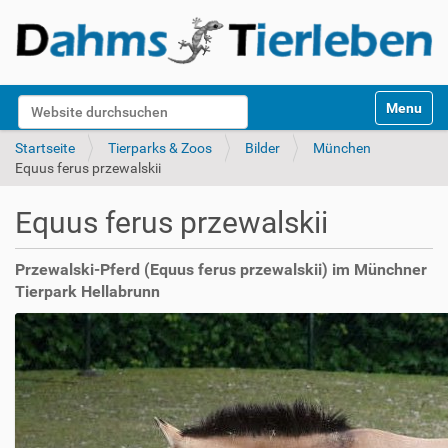
S
Website durchsuchen
Toggle na
e
k
Erweiterte Suche…
Startseite
Tierparks & Zoos
Bilder
München
t
Equus ferus przewalskii
i
o
Equus ferus przewalskii
n
e
n
Przewalski-Pferd (Equus ferus przewalskii) im Münchner
Tierpark Hellabrunn