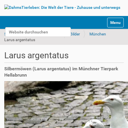
S
Toggle na
e
Website durchsuchen
k
Startseite
Tierparks & Zoos
Bilder
München
t
Erweiterte Suche…
Larus argentatus
i
o
Larus argentatus
n
e
n
Silbermöwen (Larus argentatus) im Münchner Tierpark
Hellabrunn