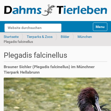
S
Website durchsuchen
Toggle na
e
k
Erweiterte Suche…
Startseite
Tierparks & Zoos
Bilder
München
t
Plegadis falcinellus
i
o
Plegadis falcinellus
n
e
n
Brauner Sichler (Plegadis falcinellus) im Münchner
Tierpark Hellabrunn