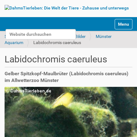
S
Toggle na
e
Website durchsuchen
k
Startseite
Tierparks & Zoos
Bilder
Münster
t
Erweiterte Suche…
Aquarium
Labidochromis caeruleus
i
o
Labidochromis caeruleus
n
e
n
Gelber Spitzkopf-Maulbrüter (Labidochromis caeruleus)
im Allwetterzoo Münster