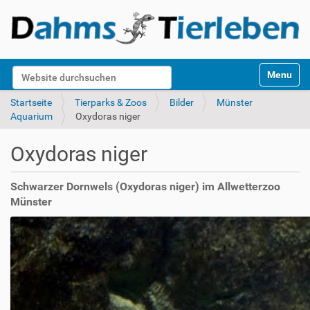
S
Website durchsuchen
Toggle na
e
k
Erweiterte Suche…
Startseite
Tierparks & Zoos
Bilder
Münster
t
Aquarium
Oxydoras niger
i
o
Oxydoras niger
n
e
n
Schwarzer Dornwels (Oxydoras niger) im Allwetterzoo
Münster