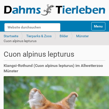
S
Website durchsuchen
Toggle na
e
k
Erweiterte Suche…
Startseite
Tierparks & Zoos
Bilder
Münster
t
Cuon alpinus lepturus
i
o
Cuon alpinus lepturus
n
e
n
Kiangsi-Rothund (Cuon alpinus lepturus) im Allwetterzoo
Münster