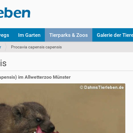
wegs
Im Garten
Tierparks & Zoos
Galerie der Tier
r
Procavia capensis capensis
is
apensis) im Allwetterzoo Münster