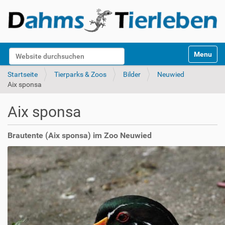
S
Website durchsuchen
Toggle na
e
k
Erweiterte Suche…
Startseite
Tierparks & Zoos
Bilder
Neuwied
t
Aix sponsa
i
o
Aix sponsa
n
e
n
Brautente (Aix sponsa) im Zoo Neuwied