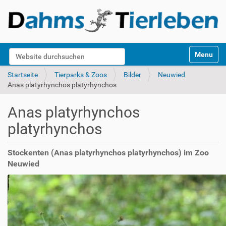
S
Website durchsuchen
Toggle na
e
k
Erweiterte Suche…
Startseite
Tierparks & Zoos
Bilder
Neuwied
t
Anas platyrhynchos platyrhynchos
i
o
Anas platyrhynchos
n
e
platyrhynchos
n
Stockenten (Anas platyrhynchos platyrhynchos) im Zoo
Neuwied