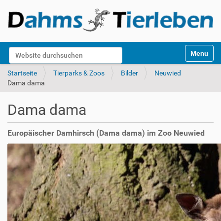
S
Website durchsuchen
Toggle na
e
k
Erweiterte Suche…
Startseite
Tierparks & Zoos
Bilder
Neuwied
t
Dama dama
i
o
Dama dama
n
e
n
Europäischer Damhirsch (Dama dama) im Zoo Neuwied