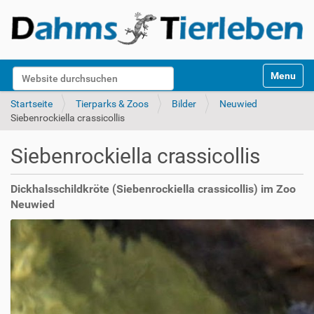
S
Website durchsuchen
Toggle na
e
k
Erweiterte Suche…
Startseite
Tierparks & Zoos
Bilder
Neuwied
t
Siebenrockiella crassicollis
i
o
Siebenrockiella crassicollis
n
e
n
Dickhalsschildkröte (Siebenrockiella crassicollis) im Zoo
Neuwied