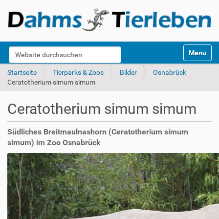
S
Website durchsuchen
Toggle na
e
k
Erweiterte Suche…
Startseite
Tierparks & Zoos
Bilder
Osnabrück
t
Ceratotherium simum simum
i
o
Ceratotherium simum simum
n
e
n
Südliches Breitmaulnashorn (Ceratotherium simum
simum) im Zoo Osnabrück