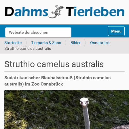
S
Website durchsuchen
Toggle na
e
k
Erweiterte Suche…
Startseite
Tierparks & Zoos
Bilder
Osnabrück
t
Struthio camelus australis
i
o
Struthio camelus australis
n
e
n
Südafrikanischer Blauhalsstrauß (Struthio camelus
australis) im Zoo Osnabrück