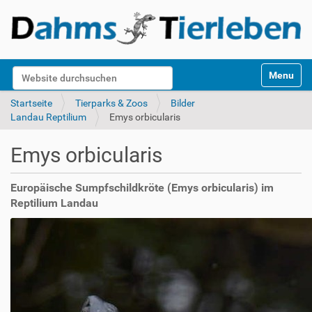
S
Website durchsuchen
Toggle na
e
k
Erweiterte Suche…
Startseite
Tierparks & Zoos
Bilder
t
Landau Reptilium
Emys orbicularis
i
o
Emys orbicularis
n
e
n
Europäische Sumpfschildkröte (Emys orbicularis) im
Reptilium Landau