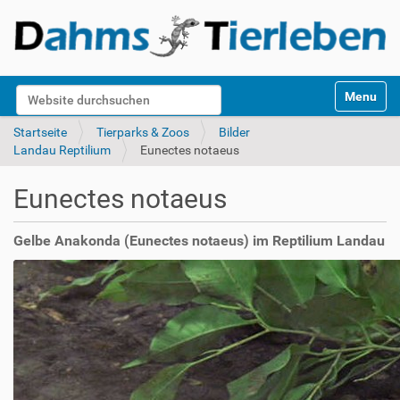
S
Website durchsuchen
Toggle na
e
k
Erweiterte Suche…
Startseite
Tierparks & Zoos
Bilder
t
Landau Reptilium
Eunectes notaeus
i
o
Eunectes notaeus
n
e
n
Gelbe Anakonda (Eunectes notaeus) im Reptilium Landau