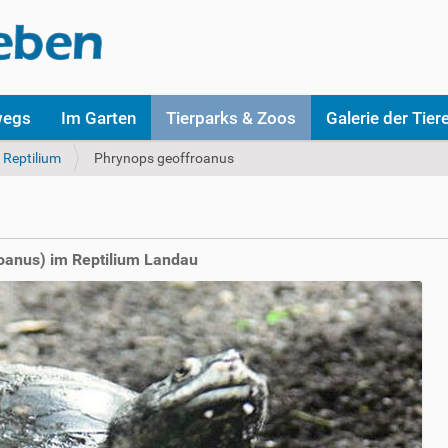
wegs
Im Garten
Tierparks & Zoos
Galerie der Tier
Reptilium
Phrynops geoffroanus
oanus) im Reptilium Landau