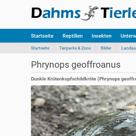
S
Startseite
Reptilien
Insekten
Unter
e
k
S
Startseite
Tierparks & Zoos
Bilder
Landau 
t
i
i
e
Phrynops geoffroanus
o
s
n
i
e
n
Dunkle Krötenkopfschildkröte (Phrynops geoffr
n
d
h
i
e
r
: