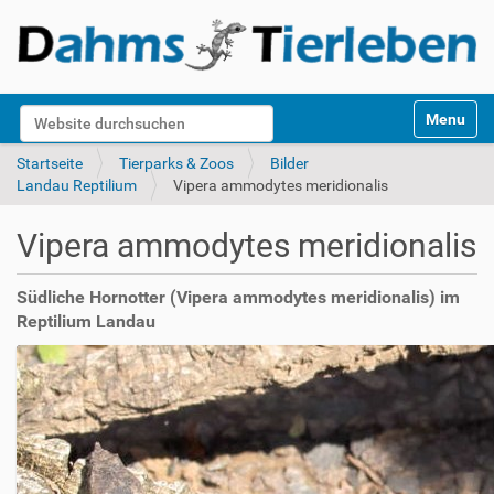
S
Website durchsuchen
Toggle na
e
k
Erweiterte Suche…
Startseite
Tierparks & Zoos
Bilder
t
Landau Reptilium
Vipera ammodytes meridionalis
i
o
Vipera ammodytes meridionalis
n
e
n
Südliche Hornotter (Vipera ammodytes meridionalis) im
Reptilium Landau