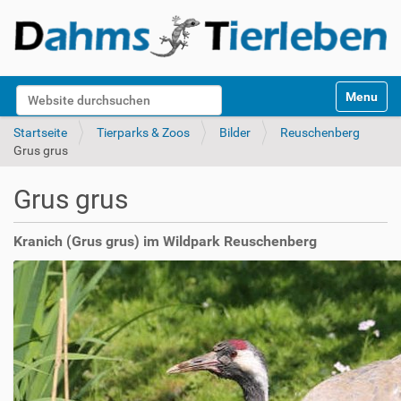
S
Website durchsuchen
Toggle na
e
k
Erweiterte Suche…
Startseite
Tierparks & Zoos
Bilder
Reuschenberg
t
Grus grus
i
o
Grus grus
n
e
n
Kranich (Grus grus) im Wildpark Reuschenberg