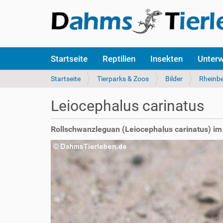
S
Startseite
Reptilien
Insekten
Unter
e
k
S
Startseite
Tierparks & Zoos
Bilder
Rheinb
t
i
i
e
Leiocephalus carinatus
o
s
n
i
e
n
Rollschwanzleguan (Leiocephalus carinatus) i
n
d
h
i
e
r
: