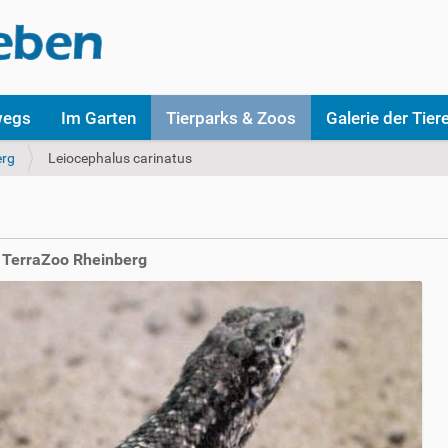
wegs
Im Garten
Tierparks & Zoos
Galerie der Tier
erg
Leiocephalus carinatus
m TerraZoo Rheinberg