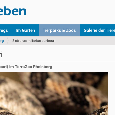
wegs
Im Garten
Tierparks & Zoos
Galerie der Tier
erg
Sistrurus miliarius barbouri
i
ouri) im TerraZoo Rheinberg