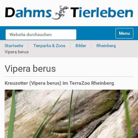
S
Website durchsuchen
Toggle na
e
k
Erweiterte Suche…
Startseite
Tierparks & Zoos
Bilder
Rheinberg
t
Vipera berus
i
o
Vipera berus
n
e
n
Kreuzotter (Vipera berus) im TerraZoo Rheinberg