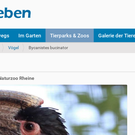
wegs
Im Garten
Tierparks & Zoos
Galerie der Tier
Vögel
Bycanistes bucinator
Naturzoo Rheine