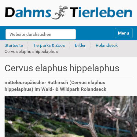
S
Website durchsuchen
Toggle na
e
k
Erweiterte Suche…
Startseite
Tierparks & Zoos
Bilder
Rolandseck
t
Cervus elaphus hippelaphus
i
o
Cervus elaphus hippelaphus
n
e
n
mitteleuropäischer Rothirsch (Cervus elaphus
hippelaphus) im Wald- & Wildpark Rolandseck