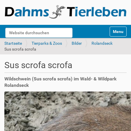
S
Website durchsuchen
Toggle na
e
k
Erweiterte Suche…
Startseite
Tierparks & Zoos
Bilder
Rolandseck
t
Sus scrofa scrofa
i
o
Sus scrofa scrofa
n
e
n
Wildschwein (Sus scrofa scrofa) im Wald- & Wildpark
Rolandseck