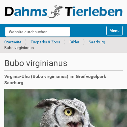
S
Website durchsuchen
Toggle na
e
k
Erweiterte Suche…
Startseite
Tierparks & Zoos
Bilder
Saarburg
t
Bubo virginianus
i
o
Bubo virginianus
n
e
n
Virginia-Uhu (Bubo virginianus) im Greifvogelpark
Saarburg