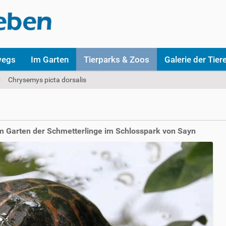
wegs
Im Garten
Tierparks & Zoos
Galerie der Tier
Chrysemys picta dorsalis
im Garten der Schmetterlinge im Schlosspark von Sayn