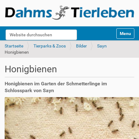
S
Website durchsuchen
Toggle na
e
k
Erweiterte Suche…
Startseite
Tierparks & Zoos
Bilder
Sayn
t
Honigbienen
i
o
Honigbienen
n
e
n
Honigbienen im Garten der Schmetterlinge im
Schlosspark von Sayn