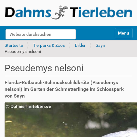
S
Website durchsuchen
Toggle na
e
k
Erweiterte Suche…
Startseite
Tierparks & Zoos
Bilder
Sayn
t
Pseudemys nelsoni
i
o
Pseudemys nelsoni
n
e
n
Florida-Rotbauch-Schmuckschildkröte (Pseudemys
nelsoni) im Garten der Schmetterlinge im Schlosspark
von Sayn